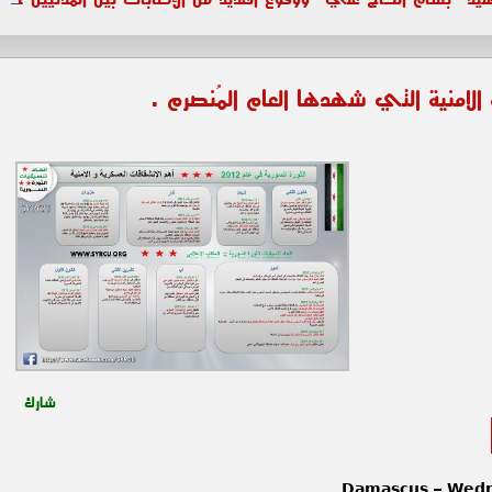
لامنية التي شهدها العام المُنصرم .
شارك
Damascus – Wedn