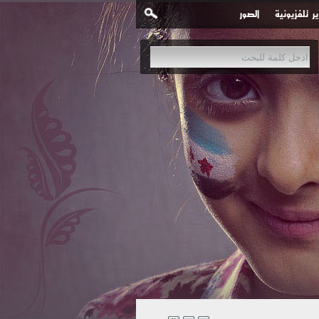
ير تلفزيونية
الصور
نية في مدينة #عربين بـ 3 غارات جوية إحداها محملة بقنابل عنقودية.