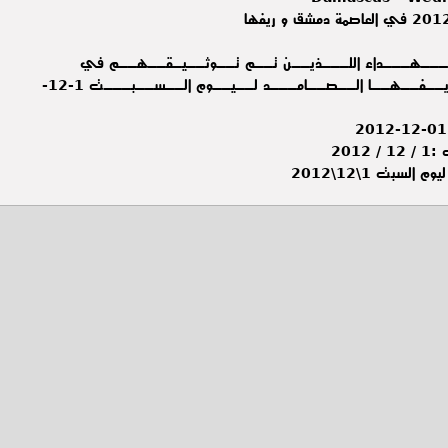
ـهـــداء اللـــذيــن تــم تــوثــيـقــهــم في
الــعــاصــمـــة دمــشـــق و ريــفــهــا الــصــامـــد لــيــوم الــســبـــت 1-12-
201
لسبت 1\12\2012