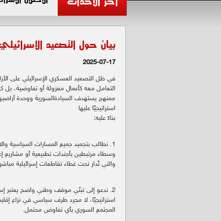
آخر الأحداث
بيان حول التصعيد الإسرائيل
2025-07-17
في ظل التصعيد العسكري الإسرائيلي على الأر
التعامل معه كأعمال معزولة أو تفاوضية، بل ك
ممنهج يستهدف السيادةالسورية ووحدة أراضيها 
استراتيجيًا عليها
بناءً عليه:
1. نطالب بتجميد جميع المسارات السياسية والا
وسطاء مرتبطين بأجندات تطبيعية أو مشاريع إع
والتي تُدار تحت غطاء تقاطعات إسرائيلية مباشرة
2. ندعو إلى تبنّي موقف وطني واضح يعتبر إسرائي
استراتيجيًا، لا مجرد طرف سياسي في نزاع إقل
المجتمع السوري بأي تفاوض محتمل.