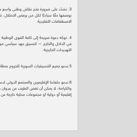
3. نشدّد على ضرورة فتح نقاش وطني واسع ح
بوصفها حقًا سياديًا لكل من يرفض الاحتلال، خا
الاصطفافات التقليدية.
4. نوجّه دعوة صريحة إلى كافة القوى الوطنية
في الداخل والخارج — لتنسيق جهد سياسي موح
التهديدات الخارجية.
5.ندعو جميع التنسيقيات السورية للخروج بمظاهرات تحت عنوان جمعة السيادة ووحدة الأراضي السورية ومحاسبة الخارجين عن القانون.
6.ندعو حلفاءنا الإقليميين والمجتمع الدولي ل
والكرامة، لا يمكن أن تغض الطرف عن عدوان خ
إقليمية أو دولية او مجموعات محلية خارجة عن ا