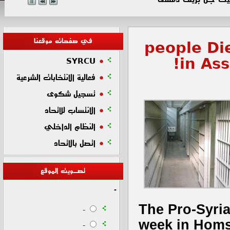
في صفحات موقعنا
92 people 
in As
SYRCU
فعالية الانتخابات الشرعية
تسجيل شكوى
الانتساب للاتحاد
النظام الداخلي
اتصل بالاتحاد
تصـويت الموقع
-
The Pro-Syria
-
week in Homs
-