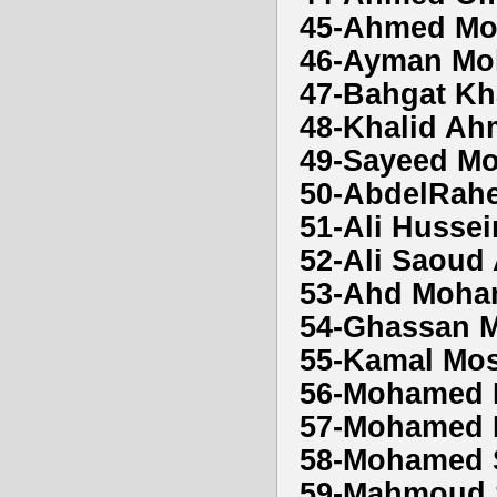
45-Ahmed Mo
46-Ayman Mo
47-Bahgat K
48-Khalid A
49-Sayeed M
50-AbdelRah
51-Ali Husse
52-Ali Saou
53-Ahd Moha
54-Ghassan 
55-Kamal Mos
56-Mohamed
57-Mohamed 
58-Mohamed 
59-Mahmoud 