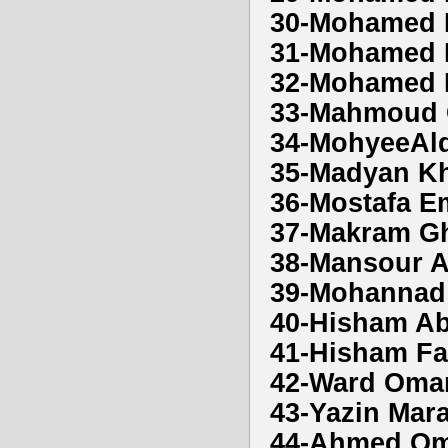
30-Mohamed E
31-Mohamed M
32-Mohamed 
33-Mahmoud 
34-MohyeeAld
35-Madyan Kh
36-Mostafa E
37-Makram Gh
38-Mansour A
39-Mohannad 
40-Hisham Ab
41-Hisham Fa
42-Ward Omar
43-Yazin Mar
44-Ahmed Om