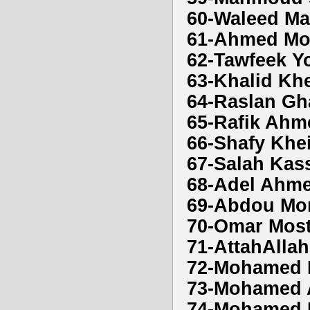
60-Waleed 
61-Ahmed Mo
62-Tawfeek Y
63-Khalid Khe
64-Raslan Gh
65-Rafik Ahm
66-Shafy Khei
67-Salah Kas
68-Adel Ahme
69-Abdou Mor
70-Omar Most
71-AttahAlla
72-Mohamed 
73-Mohamed 
74-Mohamed 