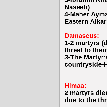
3-Ibrahim Kha
Naseeb)
4-Maher Ayma
Eastern Alkar
Damascus:
1-2 martyrs (
threat to their
3-The Martyr
countryside-H
Himaa:
2 martyrs die
due to the thr