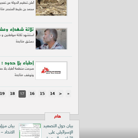
أعلن تنظيم الدولة عن تفجير
متاب
محمد بن عليط المتحدر
ثلاثة شهداء وعش
استشهد ثلاثة مواطنين و س
متابعة
دمشق
أطباء بلا حدود :
صرحت منظمة أطباء بلا حدو
متابعة
وتوقف
19
18
16
15
14
<
«
17
هام
بيان حول التصعيد
بيان مزوّ
الإسرائيلي على
الاتحاد –