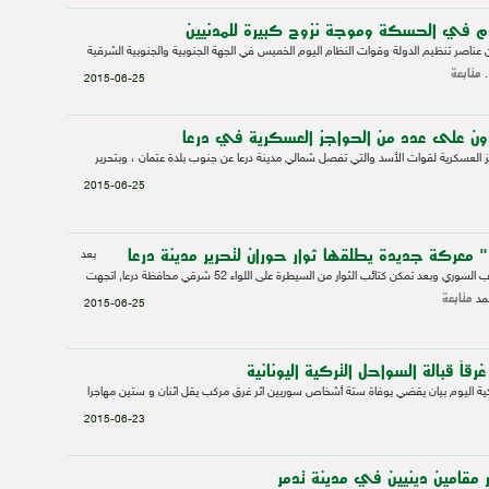
دم في الحسكة وموجة نزوح كبيرة للمدنيين
 عناصر تنظيم الدولة وقوات النظام اليوم الخميس في الجهة الجنوبية والجنوبية الشرقية
متابعة
.
2015-06-25
ون على عدد من الحواجز العسكرية في درعا
اجز العسكرية لقوات الأسد والتي تفصل شمالي مدينة درعا عن جنوب بلدة عتمان ، وبتحرير
2015-06-25
 معركة جديدة يطلقها ثوار حوران لتحرير مدينة درعا
بعد
توالي الانتصارات في الجنوب السوري وبعد تمكن كتائب الثوار من السيطرة على اللواء 52 شرقي محافظة درعا, اتجهت
متابعة
لمد
2015-06-25
قاً قبالة السواحل التركية اليونانية
كية اليوم بيان يقضي بوفاة ستة أشخاص سوريين اثر غرق مركب يقل اثنان و ستين مهاجرا
2015-06-23
 مقامين دينيين في مدينة تدمر