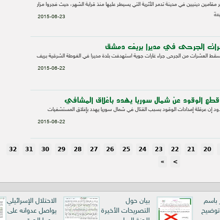
 مقامين دينيين في مدينة تدمر الأثرية التي يسيطر عليها منذ قرابة الشهر، حيث فجروا مزار
عة
2015-06-23
رات الجرحى في مديرا بريف دمشق
قط العشرات من الجرحى جراء غارات جوية استهدفت بلدة مديرا في الغوطة الشرقية بريف
2015-06-22
 قطع الوقود عن شمال سوريا يهدد باغلاق المشافي
د إن عرقلة إمدادات الوقود بسبب القتال في شمال سوريا يهدد بإغلاق المستشفيات
2015-06-22
32
31
30
29
28
27
26
25
24
23
22
21
20
»
>
ر باسم
بيان حول
الاحتلال الإسرائيلي
 توضيح
التصريحات الأخيرة
يواصل عدوانه على