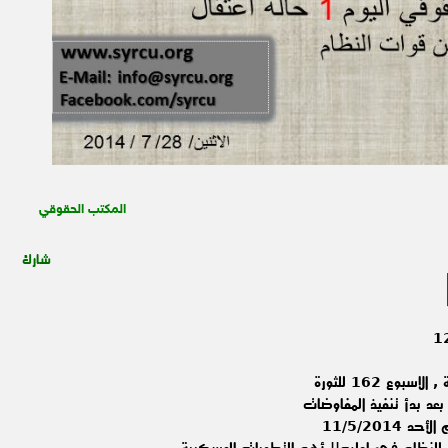
المكتب الحقوقي
شارك
وع 162 للثورة
عد بدأ تنفيذ المفاوضات
11/5/201