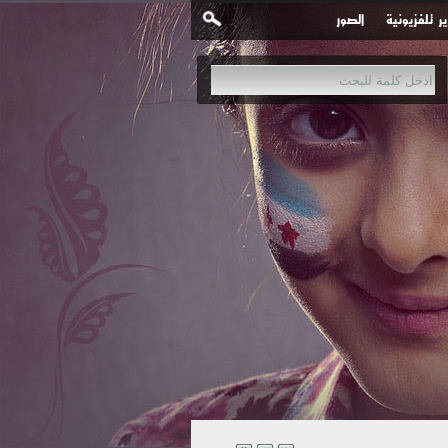
ير تلفزيونية
الصور