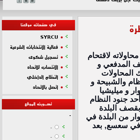
في صفحات موقعنا
رة
SYRCU
فعالية الانتخابات الشرعية
أفاد أعضاء اتحاد تنسيقيات الثورة أن النظام يجدد محاولاته لاقتحام 
تسجيل شكوى
بلدة حسنو  وذلك مستعينة باللجان الدرزية و القصف المدفعي و 
الانتساب للاتحاد
الصاروخي للمنطقة  لكن الثوار تمكنوا  من صد تلك المحاولات  
النظام الداخلي
حيث استطاع الثوار دخول البلدة و قتل عناصر للنظام والشبيحة و 
اتصل بالاتحاد
إعطاب عربة عسكرية  حيث دارت  معارك بين الثوار و ميليشيا 
النظام على استراد سعسع القنيطرة فيما  أسروا أحد جنود النظام 
تصـويت الموقع
طيران النظام بقصف البلدة 
بأربع براميل متفجرة  في حين انسحبت  كتائب الثوار من البلدة في 
-
وقت أخر.   فيديو يظهر عناصر تابعين لفرع الأمن في سعسع, بعد 
-
-