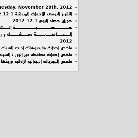
esday, November 28th, 2012
التقرير اليومي للأحداث الميدانية 1 12 2012 في العاصمة دمشق و ريفها
حوران حصاد اليوم 1-12-2012
حـــــصـــــيــــلـــة الــشــ
2012
ملخص احداث وفيديوهات ادلب السبت 01-12-2012
ملخص أحداث محافظة دير الزور : السبت :1 / 12 / 2
ملخص المجريات الميدانية للاذقية وريفها ليوم ا