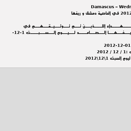
Damascus – Wedn
ـهـــداء اللـــذيــن تــم تــوثــيـقــهــم في
الــعــاصــمـــة دمــشـــق و ريــفــهــا الــصــامـــد لــيــوم الــســبـــت 1-12-
201
لسبت 1\12\2012