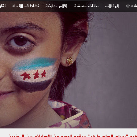
لشهداء
المقالات
بيانات صحفية
أقلام معارضة
نشاطات الاتحاد
تقار
 "بسام الحاج علي" ووقوع العديد من الإصابات بين المدنيين جراء استهداف الأحياء السك