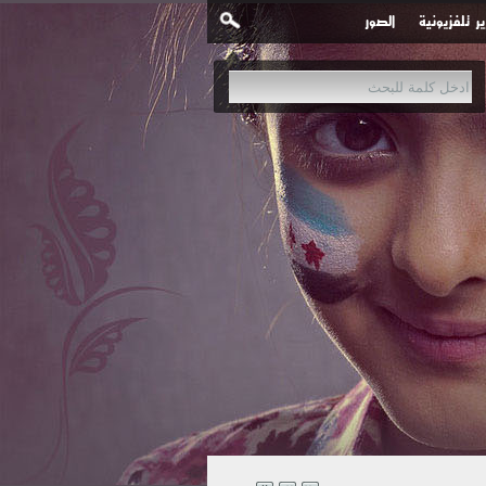
ير تلفزيونية
الصور
نية في مدينة #عربين بـ 3 غارات جوية إحداها محملة بقنابل عنقودية.